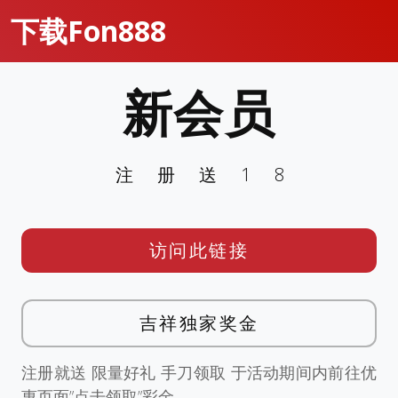
下载Fon888
新会员
注册送18
访问此链接
吉祥独家奖金
注册就送 限量好礼 手刀领取 于活动期间内前往优
惠页面”点击领取”彩金。