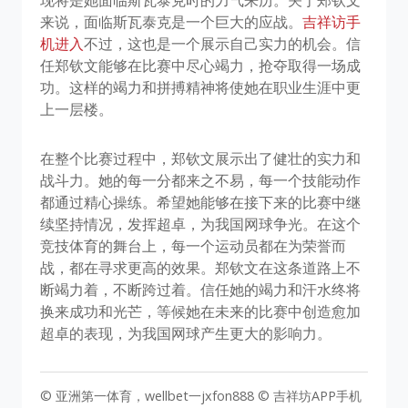
现将是她面临斯瓦泰克时的力气来历。关于郑钦文
来说，面临斯瓦泰克是一个巨大的应战。
吉祥访手
机进入
不过，这也是一个展示自己实力的机会。信
任郑钦文能够在比赛中尽心竭力，抢夺取得一场成
功。这样的竭力和拼搏精神将使她在职业生涯中更
上一层楼。
在整个比赛过程中，郑钦文展示出了健壮的实力和
战斗力。她的每一分都来之不易，每一个技能动作
都通过精心操练。希望她能够在接下来的比赛中继
续坚持情况，发挥超卓，为我国网球争光。在这个
竞技体育的舞台上，每一个运动员都在为荣誉而
战，都在寻求更高的效果。郑钦文在这条道路上不
断竭力着，不断跨过着。信任她的竭力和汗水终将
换来成功和光芒，等候她在未来的比赛中创造愈加
超卓的表现，为我国网球产生更大的影响力。
© 亚洲第一体育，wellbet一jxfon888 © 吉祥坊APP手机