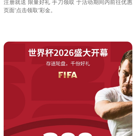
注册就送 限量好礼 手刀领取 于活动期间内前往优惠
页面”点击领取”彩金。