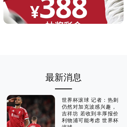
最新消息
世界杯滚球 记者：热刺
仍然对加克波感兴趣，
吉祥坊 若收到丰厚报价
利物浦可能考虑 世界杯