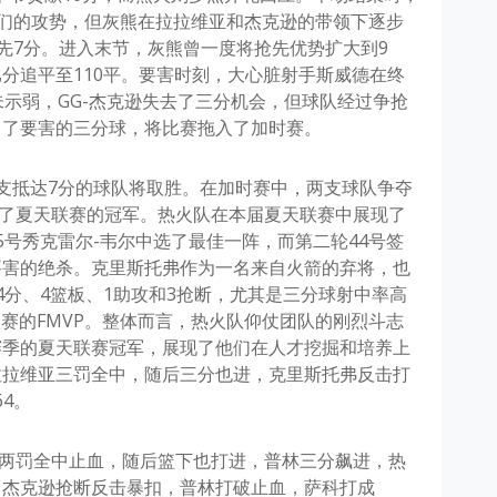
了他们的攻势，但灰熊在拉拉维亚和杰克逊的带领下逐步
抢先7分。进入末节，灰熊曾一度将抢先优势扩大到9
分追平至110平。要害时刻，大心脏射手斯威德在终
未示弱，GG-杰克逊失去了三分机会，但球队经过争抢
中了要害的三分球，将比赛拖入了加时赛。
支抵达7分的球队将取胜。在加时赛中，两支球队争夺
夺得了夏天联赛的冠军。热火队在本届夏天联赛中展现了
5号秀克雷尔-韦尔中选了最佳一阵，而第二轮44号签
要害的绝杀。克里斯托弗作为一名来自火箭的弃将，也
4分、4篮板、1助攻和3抢断，尤其是三分球射中率高
联赛的FMVP。整体而言，热火队仰仗团队的刚烈斗志
赛季的夏天联赛冠军，展现了他们在人才挖掘和培养上
拉拉维亚三罚全中，随后三分也进，克里斯托弗反击打
4。
尔两罚全中止血，随后篮下也打进，普林三分飙进，热
，杰克逊抢断反击暴扣，普林打破止血，萨科打成