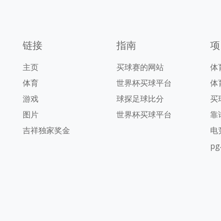
链接
指南
项
主页
买球赛的网站
体
体育
世界杯买球平台
体
游戏
球探足球比分
买
图片
世界杯买球平台
靠
吉祥独家奖金
电
p