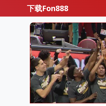
下载Fon888