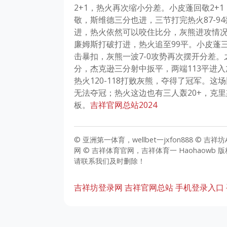
2+1，热火再次缩小分差。小皮蓬回敬2+
敬，斯维德三分也进，三节打完热火87-
进，热火依然可以咬住比分，灰熊进攻情
廉姆斯打破打进，热火追至99平。小皮蓬
击暴扣，灰熊一波7-0攻势再次摆开分差。
分，杰克逊三分射中扳平，两端113平进
热火120-118打败灰熊，夺得了冠军。
无法夺冠；热火这边也有三人轰20+，克里斯
板。
吉祥官网总站2024
© 亚洲第一体育，wellbet一jxfon888 © 吉祥
网 © 吉祥体育官网，吉祥体育一 Haohaow
请联系我们及时删除！
吉祥坊登录网
吉祥官网总站
手机登录入口