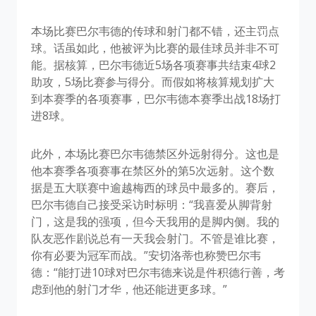
本场比赛巴尔韦德的传球和射门都不错，还主罚点
球。话虽如此，他被评为比赛的最佳球员并非不可
能。据核算，巴尔韦德近5场各项赛事共结束4球2
助攻，5场比赛参与得分。而假如将核算规划扩大
到本赛季的各项赛事，巴尔韦德本赛季出战18场打
进8球。
此外，本场比赛巴尔韦德禁区外远射得分。这也是
他本赛季各项赛事在禁区外的第5次远射。这个数
据是五大联赛中逾越梅西的球员中最多的。赛后，
巴尔韦德自己接受采访时标明：“我喜爱从脚背射
门，这是我的强项，但今天我用的是脚内侧。我的
队友恶作剧说总有一天我会射门。不管是谁比赛，
你有必要为冠军而战。”安切洛蒂也称赞巴尔韦
德：“能打进10球对巴尔韦德来说是件积德行善，考
虑到他的射门才华，他还能进更多球。”