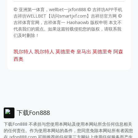
© 亚洲第一体育，wellbet一jxfon888 © 吉祥坊APP手机
吉祥坊WELLBET【访问smartjxf.com】吉祥坊官方网 ©
吉祥体育官网，吉祥体育一 Haohaowb 版权申明 本文不
代表我们的观点。如果这篇转载侵犯您的版权，请联系我
们及时删除！
凯尔特人
凯尔特人 莫德里奇
皇马出
莫德里奇
阿森
西奥
下载Fon888
下载Fon888 不承担与您使用本网站及使用本网站所含任何信息相关
的任何责任。作为使用本网站的条件，您同意免除本网站所有者因您
在
jxfon888.com
可能推荐的任何第三方网站上使用任何服务而产生