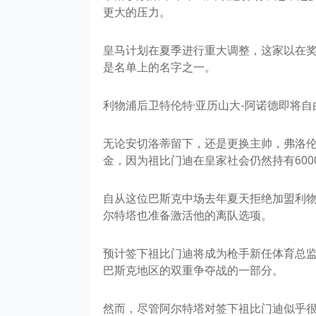
更大的压力。
皇马计划在夏季进行重大调整，这家以在
是名单上的名字之一。
利物浦后卫特伦特·亚历山大-阿诺德即将
无论安切洛蒂留下，还是更换主帅，弗洛伦
金，因为祖比门迪在皇家社会仍然持有600
自从这位巴斯克中场去年夏天拒绝加盟利
尔特塔也准备激活他的离队选项。
预计签下祖比门迪将成为枪手新任体育总监
巴斯克地区的双重争夺战的一部分。
然而，尽管阿尔特塔对签下祖比门迪似乎很有信