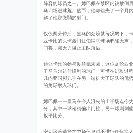
阵容的球员之一。姆巴佩在禁区内被放倒
马四场进球荒。然而，他却错失了一个月内
解了他那微弱的射门。
仅仅两分钟后，皇马的处境就每况愈下，卡
亚卡比的头球轰门让伯纳乌球场鸦雀无声，
门将，却无力阻止主队落后。
迪亚卡比的参与度丝毫未减，这位瓦伦西
了马马尔达什维利的球门，可惜在进攻过
几内亚国脚几乎在另一端扩大了球队的优
的角球射入球门。
姆巴佩——皇马在令人沮丧的上半场迄今
分，其中一球稍稍偏出门柱，另一球则刺
扳平比分。
安切洛蒂选择在中场休息时不进行任何换