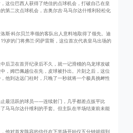
后，这位巴西人获得了绝佳的点球机会，打破自己在皇
的第二次点球机会，吉奥尔吉·马马尔达什维利轻松化
洛斯·科尔贝兰率领的客队出人意料地取得了领先。迪
19岁的门将弗兰·冈萨雷斯，这位首次代表皇马出场的
亚中后卫在首开纪录后不久，就一记滑稽的乌龙球攻破
程中，姆巴佩越位在先，皮球被扑出。片刻之后，这位
势，他到达远门柱时，只晚了一秒就将一个极具挑衅性
为止最活跃的球员——连续射门，几乎都差点扳平比
痛了马马尔达什维利的手套。但主队在半场结束前未能
人，他对首发阵容的信任在下半场开始仅五分钟就得到