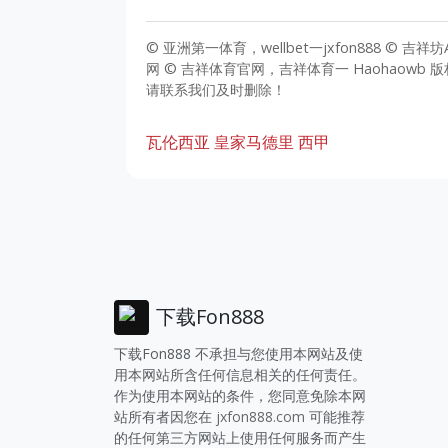
© 亚洲第一体育，wellbet一jxfon888 © 吉祥
网 © 吉祥体育官网，吉祥体育一 Haohaow
请联系我们及时删除！
瓦伦西亚
皇家马德里
西甲
下载Fon888
下载Fon888 不承担与您使用本网站及使
用本网站所含任何信息相关的任何责任。
作为使用本网站的条件，您同意免除本网
站所有者因您在
jxfon888.com
可能推荐
的任何第三方网站上使用任何服务而产生