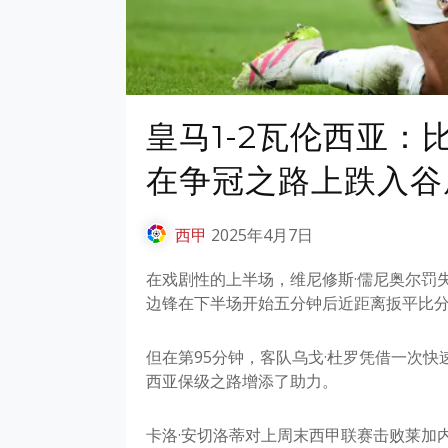
皇马1-2瓦伦西亚
在争冠之路上跌入谷
西甲
2025年4月7日
在戏剧性的上半场，维尼修斯·儒尼奥尔罚
边锋在下半场开始五分钟后近距离扳平比
但在第95分钟，客队乌戈·杜罗凭借一次
西亚保级之路增添了助力。
卡洛·安切洛蒂对上周末西甲联赛击败莱加