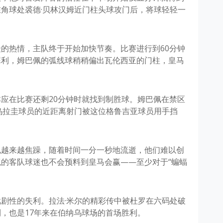
角球处裘德·贝林汉姆近门柱头球攻门后，将球轻轻一
。
的热情，主队终于开始加快节奏。比赛进行到60分钟
犀利，姆巴佩的弧线球稍稍偏出瓦伦西亚的门柱，皇马
应在比赛还剩20分钟时就找到制胜球。姆巴佩在禁区
乌拉圭球员的近距离射门被这位格鲁吉亚球员用手挡
也越来越焦躁，随着时间一分一秒地流逝，他们难以创
的客队球迷也不会预料到皇马会赢——至少对于“蝙蝠
剧性的失利。拉法·米尔的精彩传中被杜罗在六码处破
，也是17年来在伯纳乌球场的首场胜利。