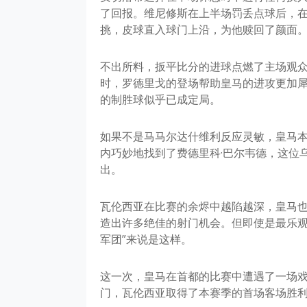
了回报。维尼修斯在上半场罚丢点球后，在
挑，皮球直入球门上沿，为他赎回了颜面
不出所料，扳平比分的进球点燃了主场观众
时，罗德里戈的登场帮助皇马的进攻更加
的制胜球似乎已成定局。
如果不是马马尔达什维利反应灵敏，皇马本
内巧妙地找到了费德里科·巴尔韦德，这位
出。
瓦伦西亚在比赛的余烬中越陷越深，皇马
造出许多绝佳的射门机会。但即使是最乐观
军团”来说是这样。
这一次，皇马在首都的比赛中遭遇了一场戏
门，瓦伦西亚取得了本赛季的首场客场胜利