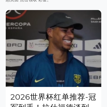
2026世界杯红单推荐-冠