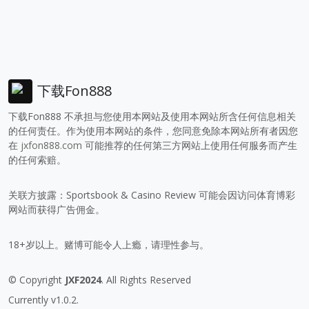
下载Fon888
下载Fon888 不承担与您使用本网站及使用本网站所含任何信息相关
的任何责任。作为使用本网站的条件，您同意免除本网站所有者因您
在
jxfon888.com
可能推荐的任何第三方网站上使用任何服务而产生
的任何索赔。
关联方披露：Sportsbook & Casino Review 可能会因访问体育博彩
网站而获得广告佣金。
18+岁以上。赌博可能令人上瘾，请理性参与。
© Copyright
JXF2024
. All Rights Reserved
Currently v1.0.2.