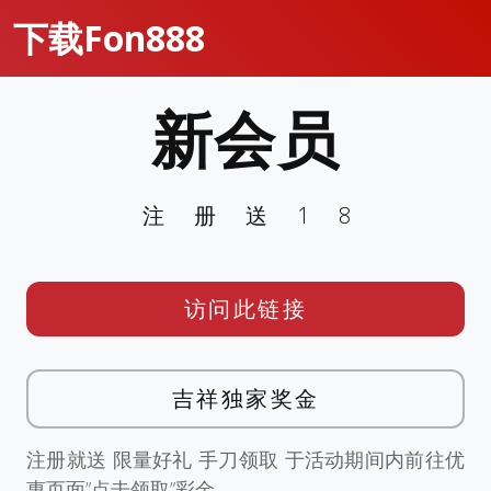
下载Fon888
新会员
注册送18
访问此链接
吉祥独家奖金
注册就送 限量好礼 手刀领取 于活动期间内前往优
惠页面”点击领取”彩金。