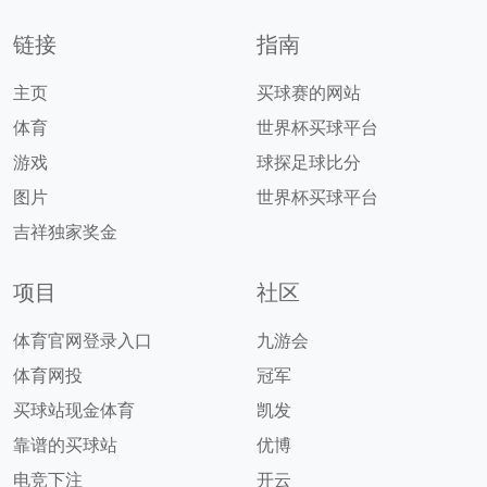
链接
指南
主页
买球赛的网站
体育
世界杯买球平台
游戏
球探足球比分
图片
世界杯买球平台
吉祥独家奖金
项目
社区
体育官网登录入口
九游会
体育网投
冠军
买球站现金体育
凯发
靠谱的买球站
优博
电竞下注
开云