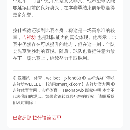
个冠军，而首个冠军总是意义非凡。他希望球队能
够延续目前的良好势头，在本赛季结束前争取赢得
更多荣誉。
拉什福德还谈到比赛本身，称这是一场高水准的较
量，
吉祥坊
也是球队能力的真实体现。他表示，比
赛中仍然存在可以提升的地方，但在这一刻，全队
会先享受胜利的喜悦。随后，球队也将把注意力放
在下一场比赛上，继续努力争取胜利。
© 亚洲第一体育，wellbet一jxfon888 © 吉祥坊APP手机
吉祥坊WELLBET【访问smartjxf.com】吉祥坊官方网 ©
吉祥体育官网，吉祥体育一 Haohaowb 版权申明 本文不
代表我们的观点。如果这篇转载侵犯您的版权，请联系我
们及时删除！
巴塞罗那
拉什福德
西甲