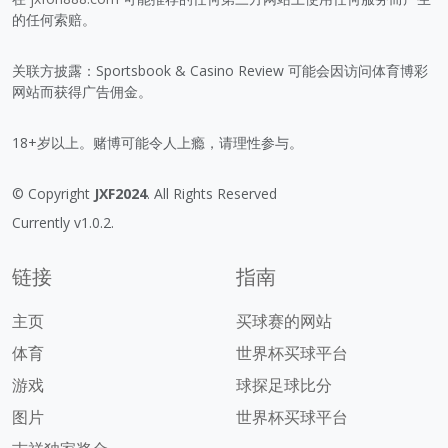
的任何索赔。
关联方披露：Sportsbook & Casino Review 可能会因访问体育博彩
网站而获得广告佣金。
18+岁以上。赌博可能令人上瘾，请理性参与。
© Copyright
JXF2024
. All Rights Reserved
Currently v1.0.2.
链接
指南
主页
买球赛的网站
体育
世界杯买球平台
游戏
球探足球比分
图片
世界杯买球平台