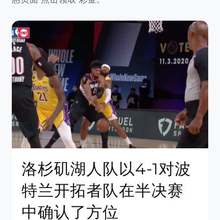
洛杉矶湖人队以4-1对波
特兰开拓者队在半决赛
中确认了方位