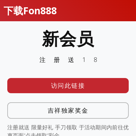
下载Fon888
新会员
注册送18
访问此链接
吉祥独家奖金
注册就送 限量好礼 手刀领取 于活动期间内前往优
惠页面”点击领取”彩金。