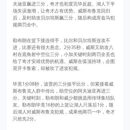
夫迪亚飙进三分，奇才也初度完毕反超。湖人下半
场失误激增，让奇才占有优势。威斯布鲁克回归
后，及时助攻贝尔坦斯飙三分，随后构成库兹马犯
规两罚全中。
勒布朗在篮下接连得手，比尔和贝尔坦斯连攻不
进，比赛还有很大悬念。2分35秒，威斯又助攻八
村在底角射中空位三分，小加关键时刻两罚全丢也
给了奇才安靖优势的机遇。威斯在弧顶持球，企图
晃开卡鲁索，却被吹了进攻犯规。
毕竟1分08秒，波普的三分扳平比分，但紧接着威
斯布鲁克人群中传出，助空位的阿夫迪亚再进三
分。关键时刻，勒布朗和威少都挑选用传球集结队
友。勒布朗毕竟16秒的上篮让湖人只落后1分，随
后湖人对威斯布鲁克犯规，成果他两罚一中，奇才
只抢先2分。