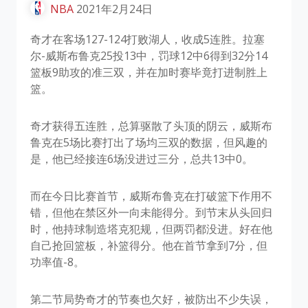
NBA
2021年2月24日
奇才在客场127-124打败湖人，收成5连胜。拉塞
尔-威斯布鲁克25投13中，罚球12中6得到32分14
篮板9助攻的准三双，并在加时赛毕竟打进制胜上
篮。
奇才获得五连胜，总算驱散了头顶的阴云，威斯布
鲁克在5场比赛打出了场均三双的数据，但风趣的
是，他已经接连6场没进过三分，总共13中0。
而在今日比赛首节，威斯布鲁克在打破篮下作用不
错，但他在禁区外一向未能得分。到节末从头回归
时，他持球制造塔克犯规，但两罚都没进。好在他
自己抢回篮板，补篮得分。他在首节拿到7分，但
功率值-8。
第二节局势奇才的节奏也欠好，被防出不少失误，