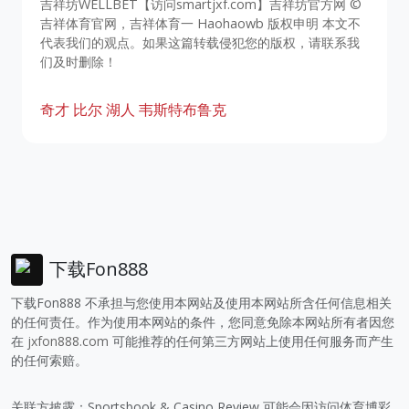
吉祥坊WELLBET【访问smartjxf.com】吉祥坊官方网 ©
吉祥体育官网，吉祥体育一 Haohaowb 版权申明 本文不
代表我们的观点。如果这篇转载侵犯您的版权，请联系我
们及时删除！
奇才
比尔
湖人
韦斯特布鲁克
下载Fon888
下载Fon888 不承担与您使用本网站及使用本网站所含任何信息相关
的任何责任。作为使用本网站的条件，您同意免除本网站所有者因您
在
jxfon888.com
可能推荐的任何第三方网站上使用任何服务而产生
的任何索赔。
关联方披露：Sportsbook & Casino Review 可能会因访问体育博彩