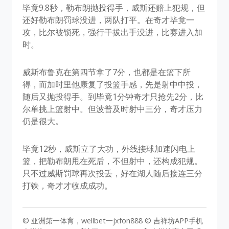
毕竟9.8秒，勒布朗抛投得手，威斯还赔上犯规，但
还好勒布朗罚球没进，两队打平。在奇才毕竟一
攻，比尔被锁死，强行干拔出手没进，比赛进入加
时。
威斯布鲁克在第四节拿了7分，也都是在篮下所
得，而加时里他康复了投篮手感，先是射中中投，
随后又抛投得手。到毕竟1分钟奇才只抢先2分，比
尔单挑上篮射中。但波普及时射中三分，奇才压力
仍是很大。
毕竟12秒，威斯立了大功，外线接球加速闪电上
篮，把勒布朗甩在死后，不但射中，还构成犯规。
只不过威斯罚球再次投丢，好在湖人随后接连三分
打铁，奇才才收成成功。
© 亚洲第一体育，wellbet一jxfon888 © 吉祥坊APP手机