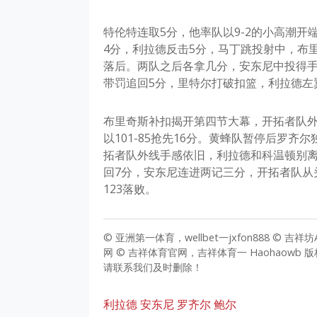
特伦特连取5分，他率队以9-2的小高潮
4分，利拉德反击5分，马丁跳投射中，布里奇
落后。两队之后各拿几分，安东尼中投得手
带罚追回5分，里特尔打破扣篮，利拉德左翼
布里奇斯补扣揭开第四节大幕，开拓者队
以101-85抢先16分。黄蜂队暂停后罗
拓者队外线手感依旧，利拉德和科温顿别离投
回7分，安东尼连进两记三分，开拓者队从头
123落败。
© 亚洲第一体育，wellbet一jxfon888 © 吉祥
网 © 吉祥体育官网，吉祥体育一 Haohaow
请联系我们及时删除！
利拉德
安东尼
罗齐尔
鲍尔