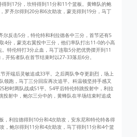
特得到17分，坎特得到11分和11个篮板。黄蜂队的鲍
断，罗齐尔得到20分和6次助攻，蒙克得到19分，马丁
齐尔反击5分，特伦特和利拉德各中三分，首节还有5
独取4分，蒙克右翼投中三分，他们率队打出11-0的小高
抢先。特伦特打3分止血，马丁连取5分把优势摆开到11
开拓者队在首节结束时以27-33落后6分。
节开端后灵敏追成33平。之后两队争夺更剧烈，场上
率队领跑，马丁三分回应再次追平。科温顿坚持手感又
25秒时两队战成51平。54平后特伦特跳投射中，利拉
跳投射中，鲍尔三分中的，黄蜂队在半场结束时追成
板，利拉德得到10分和4次助攻，安东尼和特伦特各得
攻，鲍尔得到11分和4次助攻，马丁得到11分和4个篮