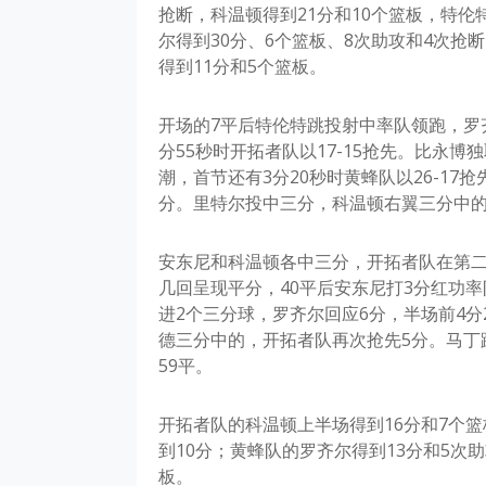
抢断，科温顿得到21分和10个篮板，特伦
尔得到30分、6个篮板、8次助攻和4次抢
得到11分和5个篮板。
开场的7平后特伦特跳投射中率队领跑，罗
分55秒时开拓者队以17-15抢先。比永博
潮，首节还有3分20秒时黄蜂队以26-17
分。里特尔投中三分，科温顿右翼三分中的，
安东尼和科温顿各中三分，开拓者队在第二
几回呈现平分，40平后安东尼打3分红功
进2个三分球，罗齐尔回应6分，半场前4分
德三分中的，开拓者队再次抢先5分。马丁
59平。
开拓者队的科温顿上半场得到16分和7个篮
到10分；黄蜂队的罗齐尔得到13分和5次助
板。