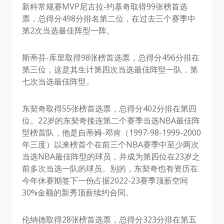
新科常规赛MVP尼古拉-约基奇取得99张榜首选
票，总得分498分排名第二位，在过去三个赛季中
第2次当选最佳阵型一阵。
斯蒂芬-库里取得98张榜首选票，总得分496分排在
第三位，这是其生计第四次当选最佳阵型一队，第
七次当选最佳阵型。
东契奇取得55张榜首选票，总得分402分排在第四
位。22岁的东契奇接连第二个赛季当选NBA最佳阵
型榜首队，他是自蒂姆-邓肯（1997-98-1999-2000
年三度）以来榜首个在前三个NBA赛季中至少两次
当选NBA最佳阵型的球员，并成为第四位在23岁之
前多次当选一队的球员。别的，东契奇也有资历在
今年休赛期签下一份占据2022-23赛季顶薪空间
30%金额的新秀顶薪续约合同。
伦纳德取得28张榜首选票，总得分323分排在第五