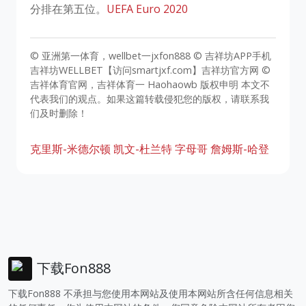
分排在第五位。
UEFA Euro 2020
© 亚洲第一体育，wellbet一jxfon888 © 吉祥坊APP手机
吉祥坊WELLBET【访问smartjxf.com】吉祥坊官方网 ©
吉祥体育官网，吉祥体育一 Haohaowb 版权申明 本文不
代表我们的观点。如果这篇转载侵犯您的版权，请联系我
们及时删除！
克里斯-米德尔顿
凯文-杜兰特
字母哥
詹姆斯-哈登
下载Fon888
下载Fon888 不承担与您使用本网站及使用本网站所含任何信息相关