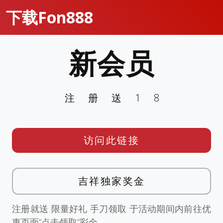
下载Fon888
新会员
注册送18
访问此链接
吉祥独家奖金
注册就送 限量好礼 手刀领取 于活动期间内前往优
惠页面”点击领取”彩金。