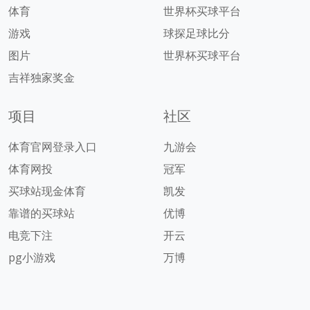
体育
世界杯买球平台
游戏
球探足球比分
图片
世界杯买球平台
吉祥独家奖金
项目
社区
体育官网登录入口
九游会
体育网投
冠军
买球站现金体育
凯发
靠谱的买球站
优博
电竞下注
开云
pg小游戏
万博