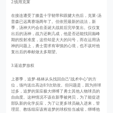
2.慎用克莱
在接连遭受了膝盖十字韧带和跟腱大伤后，克莱-汤
普森已远离赛场两年了。但依照最新的说法，新
季，汤神大约会在圣诞大战前后完毕复出。仅仅复
出后的汤神，战力还剩几成，他是否还能找回巅峰
期的投射准度，这些却是大大的问号，而在运用汤
神的问题上，勇士需求有审慎的心境，也不该对他
复出后的奉献做太多期望。
3.逼追梦放权
上赛季，追梦-格林从头找回自己“战术中心”的方
位，场均送出高达8.9次助攻。但问题是，因为持球
过多，追梦的策应极大绑缚了勇士其他人物球员的
自由度。这种情况不该在新季被拷贝，为了能促进
部队新的化学反应，为了让更多球员融入进来，管
理层、教练组应该将追梦的球权恰当减缩，绑缚他