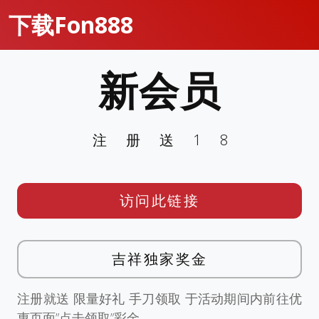
下载Fon888
新会员
注册送18
访问此链接
吉祥独家奖金
注册就送 限量好礼 手刀领取 于活动期间内前往优
惠页面”点击领取”彩金。