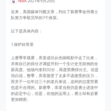
NBA
2021年9月20日
近来，美国媒体刊载文章，列出了新赛季金州勇士
队努力争取完毕的7个政策。
以下是具体内容：
1.保护好库里
上赛季常规赛，库里成功从伤病暗影中走了出来，
并将自己的得分才调提升到一个生计史无前例的全
新高度。他场均拿到32分，再度荣膺得分王。但是
坦白说，整季，库里接受了太多不该接受的压力，
而关于一位年过三十的老兵来说，这样的过度劳累
也是不合理的。新赛季，库里当然仍是勇士进攻中
的必定中心，但是，在他的运用上，勇士却有必要
更加精密。