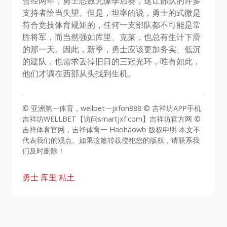
曾经两年，勇士悉数无缘季后赛，这让部队的许多
支持者恰当失望。但是，坦率的说，勇士的式微是
符合竞技体育规矩的，任何一支部队都不可能是常
胜将军，而当然强如库里、克莱，也总有生计下滑
的那一天。因此，新季，勇士应该更加务实、低沉
的建队，也需求丢掉旧日的三冠光环，唯有如此，
他们才调在西部从头找到生机。
© 亚洲第一体育，wellbet一jxfon888 © 吉祥坊APP手机
吉祥坊WELLBET【访问smartjxf.com】吉祥坊官方网 ©
吉祥体育官网，吉祥体育一 Haohaowb 版权申明 本文不
代表我们的观点。如果这篇转载侵犯您的版权，请联系我
们及时删除！
勇士
库里
粘土