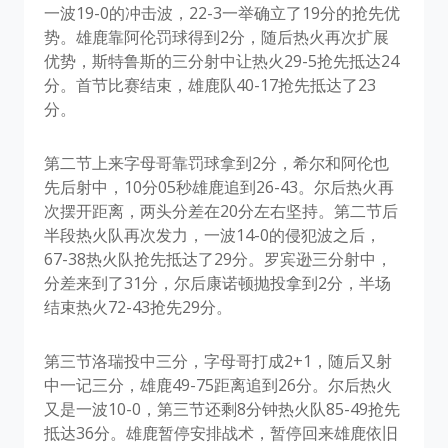
一波19-0的冲击波，22-3一举确立了19分的抢先优
势。雄鹿靠阿伦罚球得到2分，随后热火再次扩展
优势，斯特鲁斯的三分射中让热火29-5抢先抵达24
分。首节比赛结束，雄鹿队40-17抢先抵达了23
分。
第二节上来字母哥靠罚球拿到2分，希尔和阿伦也
先后射中，10分05秒雄鹿追到26-43。尔后热火再
次摆开距离，两头分差在20分左右坚持。第二节后
半段热火队再次发力，一波14-0的侵犯波之后，
67-38热火队抢先抵达了29分。罗宾逊三分射中，
分差来到了31分，尔后康诺顿抛投拿到2分，半场
结束热火72-43抢先29分。
第三节洛瑞投中三分，字母哥打成2+1，随后又射
中一记三分，雄鹿49-75距离追到26分。尔后热火
又是一波10-0，第三节还剩8分钟热火队85-49抢先
抵达36分。雄鹿暂停安排战术，暂停回来雄鹿依旧