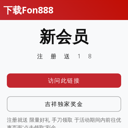
下载Fon888
新会员
注册送18
访问此链接
吉祥独家奖金
注册就送 限量好礼 手刀领取 于活动期间内前往优
惠页面”点击领取”彩金。