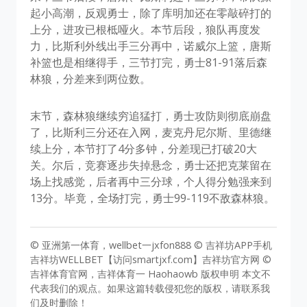
起小高潮，反观勇士，除了库明加还在零敲碎打的
上分，进攻已根柢哑火。本节后段，狼队再度发
力，比斯利外线出手三分再中，诺威尔上篮，唐斯
补篮也是相继得手，三节打完，勇士81-91落后森
林狼，分差来到两位数。
末节，森林狼继续穷追猛打，勇士攻防则彻底崩盘
了，比斯利三分还在入网，麦克丹尼尔斯、里德继
续上分，本节打了4分多钟，分差现已打破20大
关。尔后，竞赛逐步失掉悬念，勇士还把克莱留在
场上找感觉，后者再中三分球，个人得分勉强来到
13分。毕竟，全场打完，勇士99-119不敌森林狼。
© 亚洲第一体育，wellbet一jxfon888 © 吉祥坊APP手机
吉祥坊WELLBET【访问smartjxf.com】吉祥坊官方网 ©
吉祥体育官网，吉祥体育一 Haohaowb 版权申明 本文不
代表我们的观点。如果这篇转载侵犯您的版权，请联系我
们及时删除！