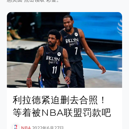
利拉德紧迫删去合照！
等着被NBA联盟罚款吧
NBA
2022年6月27日