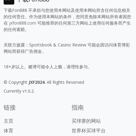
下载Fon888 不承担与您使用本网站及使用本网站所含任何信息相关
的任何责任。作为使用本网站的条件，您同意免除本网站所有者因您
在
jxfon888.com
可能推荐的任何第三方网站上使用任何服务而产生
的任何索赔。
关联方披露：Sportsbook & Casino Review 可能会因访问体育博彩
网站而获得广告佣金。
18+岁以上。赌博可能令人上瘾，请理性参与。
© Copyright
JXF2024
. All Rights Reserved
Currently v1.0.2.
链接
指南
主页
买球赛的网站
体育
世界杯买球平台