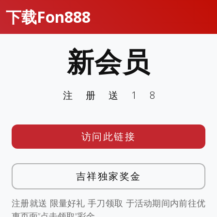
下载Fon888
新会员
注册送18
访问此链接
吉祥独家奖金
注册就送 限量好礼 手刀领取 于活动期间内前往优
惠页面”点击领取”彩金。