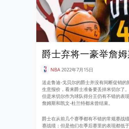
爵士弃将一豪举詹姆
NBA
2022年7月15日
送走鲁迪-戈贝尔的爵士并没有间断促销的
生意报价，看来爵士准备要丢掉米切尔了
但是米切尔作为球队得分王仍有不错的表现
詹姆斯和凯文-杜兰特都未曾结束。
爵士在从前几个赛季都有不错的常规赛战绩，
赛战绩；但是他们在季后赛里的表现都低于