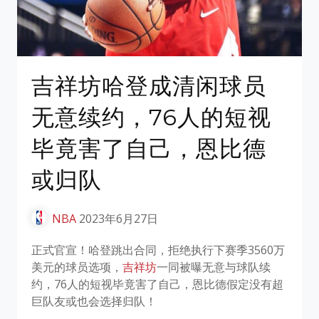
吉祥坊哈登成清闲球员
无意续约，76人的短视
毕竟害了自己，恩比德
或归队
NBA
2023年6月27日
正式官宣！哈登跳出合同，拒绝执行下赛季3560万
美元的球员选项，
吉祥坊
一同被曝无意与球队续
约，76人的短视毕竟害了自己，恩比德假定没有超
巨队友或也会选择归队！