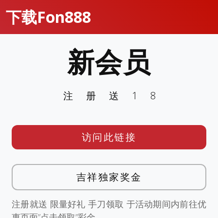
下载Fon888
新会员
注册送18
访问此链接
吉祥独家奖金
注册就送 限量好礼 手刀领取 于活动期间内前往优
惠页面”点击领取”彩金。