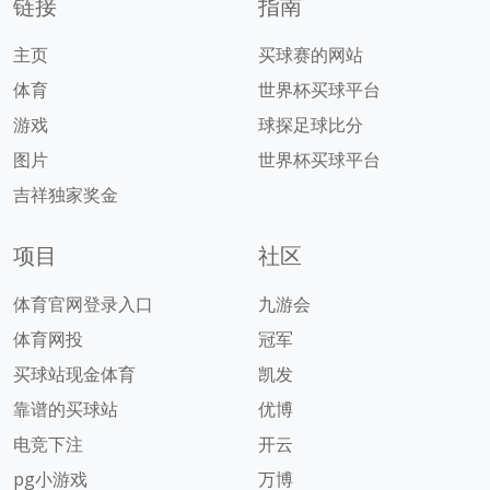
链接
指南
主页
买球赛的网站
体育
世界杯买球平台
游戏
球探足球比分
图片
世界杯买球平台
吉祥独家奖金
项目
社区
体育官网登录入口
九游会
体育网投
冠军
买球站现金体育
凯发
靠谱的买球站
优博
电竞下注
开云
pg小游戏
万博