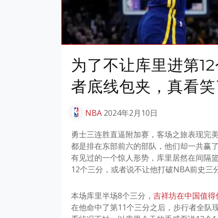
为了不让库里进第12
者底线包夹，真看笑
NBA
2024年2月10日
勇士三连胜直逼附加赛，客场之旅表现完美
都是排在东部前六的部队，他们却一共赢了对
有见过的一个惊人形势，库里居然在间隔篮
12个三分，或者说不让他打破NBA前史三
本场库里半场8个三分，
吉祥坊在中国值得
在他命中了第11个三分之后，步行者全队