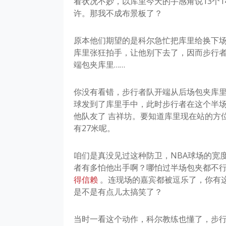
看状况不妙，以库里今天的手感甭说13个1
许。那我不成布景板了？
原本他们期望的是科尔急忙把库里给换下
库里张狂拍手，让他别下去了，因而步行
端包夹库里……
你没有看错，步行者队开端从后场包夹库
球发到了库里手中，此时步行者在这个半
他队友了 吉祥坊。要知道库里现在站的方
有27米呢。
咱们是真没见过这种防卫，NBA球场的宽度
者有多怕他出手啊？哪怕过半场包夹都不
得信赖
。连现场的嘉宾都被逗乐了，你有这
是不是有点儿太搞笑了？
当时一看这个动作，科尔教练也懂了，步