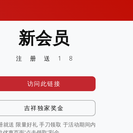
新会员
注册送18
访问此链接
吉祥独家奖金
册就送 限量好礼 手刀领取 于活动期间内
往优惠页面”点击领取”彩金。