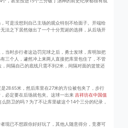
4个，甚至投进15个三分破了汤神的前史纪录都很有或
场，可是没想到自己主场的观众特别不给面子。开端给
者无法之下居然做出了一个十分荒诞的选择，从后场开
里，当时步行者这边罚完球之后，勇士发球，库明加把
场有三个人，遽然冲上来两人直接把库里包住了，不管
位，间隔自己的底线只需不到2米，间隔对面的篮筐还
是28.65米，然后库里在27米的方位被包夹了，步行
行，必定要在后场就包夹。这球一出来
吉祥坊在中国值
么防卫的吗？为了不让库里破这个14个三分的纪录，
行者现已不想跟你好好玩了，其他人随意得分，竞赛可