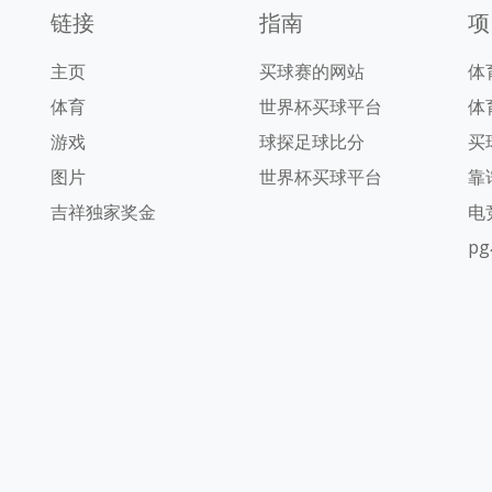
链接
指南
项
主页
买球赛的网站
体
体育
世界杯买球平台
体
游戏
球探足球比分
买
图片
世界杯买球平台
靠
吉祥独家奖金
电
p