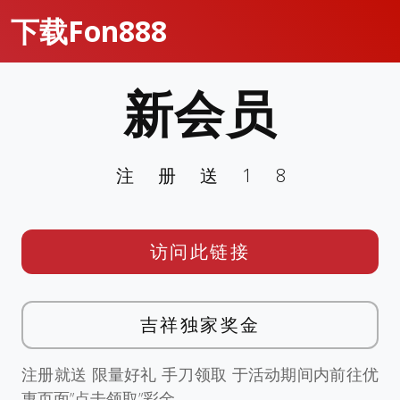
下载Fon888
新会员
注册送18
访问此链接
吉祥独家奖金
注册就送 限量好礼 手刀领取 于活动期间内前往优
惠页面”点击领取”彩金。