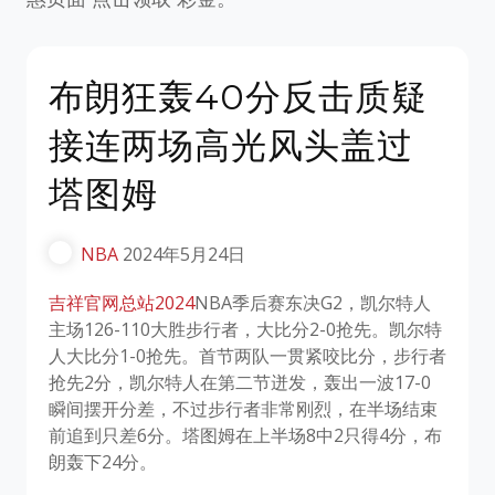
布朗狂轰40分反击质疑
接连两场高光风头盖过
塔图姆
NBA
2024年5月24日
吉祥官网总站2024
NBA季后赛东决G2，凯尔特人
主场126-110大胜步行者，大比分2-0抢先。凯尔特
人大比分1-0抢先。首节两队一贯紧咬比分，步行者
抢先2分，凯尔特人在第二节迸发，轰出一波17-0
瞬间摆开分差，不过步行者非常刚烈，在半场结束
前追到只差6分。塔图姆在上半场8中2只得4分，布
朗轰下24分。