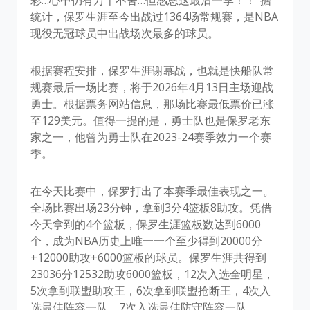
统计，保罗生涯至今出战过1364场常规赛，是NBA
现役无冠球员中出战场次最多的球员。
根据赛程安排，保罗生涯谢幕战，也就是快船队常
规赛最后一场比赛，将于2026年4月13日主场迎战
勇士。根据票务网站信息，那场比赛最低票价已涨
至129美元。值得一提的是，勇士队也是保罗老东
家之一，他曾为勇士队在2023-24赛季效力一个赛
季。
在今天比赛中，保罗打出了本赛季最佳表现之一。
全场比赛出场23分钟，拿到3分4篮板8助攻。凭借
今天拿到的4个篮板，保罗生涯篮板数达到6000
个，成为NBA历史上唯一一个至少得到20000分
+12000助攻+6000篮板的球员。保罗生涯共得到
23036分12532助攻6000篮板，12次入选全明星，
5次拿到联盟助攻王，6次拿到联盟抢断王，4次入
选最佳阵容一队，7次入选最佳防守阵容一队。