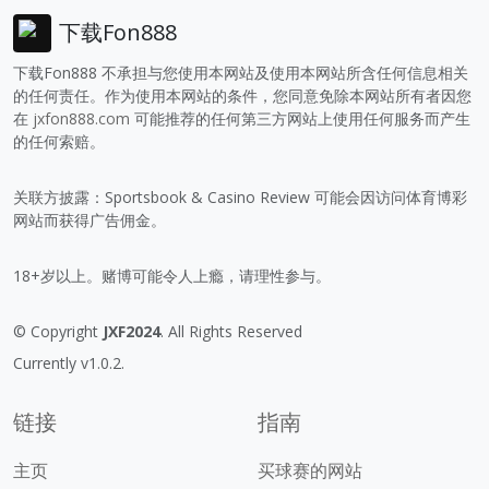
下载Fon888
下载Fon888 不承担与您使用本网站及使用本网站所含任何信息相关
的任何责任。作为使用本网站的条件，您同意免除本网站所有者因您
在
jxfon888.com
可能推荐的任何第三方网站上使用任何服务而产生
的任何索赔。
关联方披露：Sportsbook & Casino Review 可能会因访问体育博彩
网站而获得广告佣金。
18+岁以上。赌博可能令人上瘾，请理性参与。
© Copyright
JXF2024
. All Rights Reserved
Currently v1.0.2.
链接
指南
主页
买球赛的网站