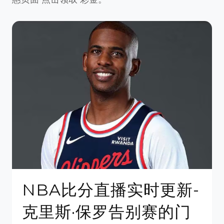
NBA比分直播实时更新-
克里斯·保罗告别赛的门