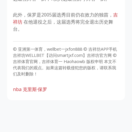
此外，保罗是2005届选秀目前仍在效力的独苗，
吉
祥坊
在他退役之后，这届选秀将完全退出历史舞
台。
© 亚洲第一体育，wellbet一jxfon888 © 吉祥坊APP手机
吉祥坊WELLBET【访问smartjxf.com】吉祥坊官方网 ©
吉祥体育官网，吉祥体育一 Haohaowb 版权申明 本文不
代表我们的观点。如果这篇转载侵犯您的版权，请联系我
们及时删除！
nba
克里斯·保罗