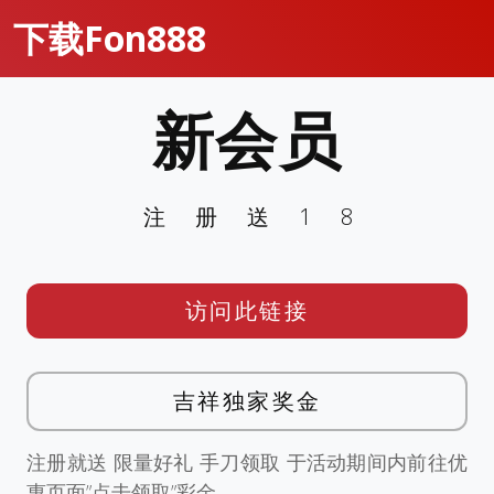
下载Fon888
新会员
注册送18
访问此链接
吉祥独家奖金
注册就送 限量好礼 手刀领取 于活动期间内前往优
惠页面”点击领取”彩金。