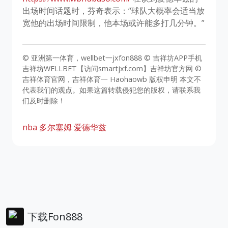
出场时间话题时，芬奇表示：“球队大概率会适当放
宽他的出场时间限制，他本场或许能多打几分钟。”
© 亚洲第一体育，wellbet一jxfon888 © 吉祥坊APP手机
吉祥坊WELLBET【访问smartjxf.com】吉祥坊官方网 ©
吉祥体育官网，吉祥体育一 Haohaowb 版权申明 本文不
代表我们的观点。如果这篇转载侵犯您的版权，请联系我
们及时删除！
nba
多尔塞姆
爱德华兹
下载Fon888