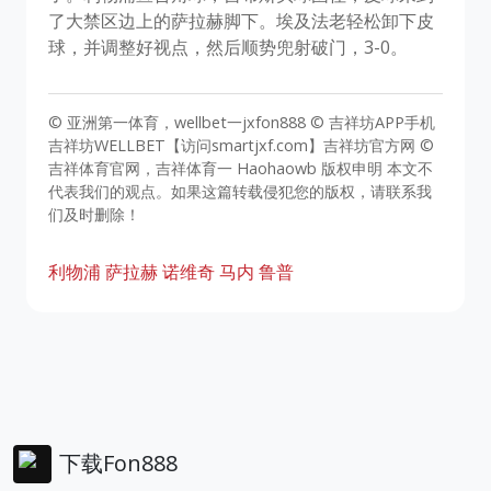
了大禁区边上的萨拉赫脚下。埃及法老轻松卸下皮
球，并调整好视点，然后顺势兜射破门，3-0。
© 亚洲第一体育，wellbet一jxfon888 © 吉祥坊APP手机
吉祥坊WELLBET【访问smartjxf.com】吉祥坊官方网 ©
吉祥体育官网，吉祥体育一 Haohaowb 版权申明 本文不
代表我们的观点。如果这篇转载侵犯您的版权，请联系我
们及时删除！
利物浦
萨拉赫
诺维奇
马内
鲁普
下载Fon888