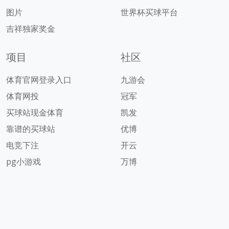
图片
世界杯买球平台
吉祥独家奖金
项目
社区
体育官网登录入口
九游会
体育网投
冠军
买球站现金体育
凯发
靠谱的买球站
优博
电竞下注
开云
pg小游戏
万博