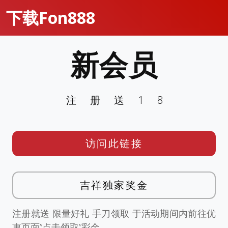
下载Fon888
新会员
注册送18
访问此链接
吉祥独家奖金
注册就送 限量好礼 手刀领取 于活动期间内前往优
惠页面”点击领取”彩金。