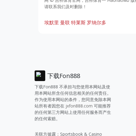
网 © 吉祥体育官网，吉祥体育一 Haohaow
请联系我们及时删除！
埃默里
曼联
特莱斯
罗纳尔多
下载Fon888
下载Fon888 不承担与您使用本网站及使
用本网站所含任何信息相关的任何责任。
作为使用本网站的条件，您同意免除本网
站所有者因您在
jxfon888.com
可能推荐
的任何第三方网站上使用任何服务而产生
的任何索赔。
关联方披露：Sportsbook & Casino