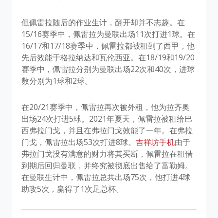
但佩雷拉随后的作业生计，翻开却并不志趣。在
15/16赛季中，佩雷拉为曼联出场11次打进1球。在
16/17和17/18赛季中，佩雷拉都被租到了西甲，他
先后效能于格拉纳达和瓦伦西亚。在18/19和19/20
赛季中，佩雷拉分别为曼联出场22次和40次，进球
数分别为1球和2球。
在20/21赛季中，佩雷拉再次被外租，他为拉齐奥
出场24次打进5球。2021年夏天，佩雷拉被租给巴
西弗拉门戈，并且在弗拉门戈效能了一年。在弗拉
门戈，佩雷拉出场53次打进8球。
吉祥坊手机
由于
弗拉门戈没有满意的财力将其买断，佩雷拉在租借
到期后回归曼联，并终究被彻底出售给了富勒姆。
在曼联生计中，佩雷拉总共出场75次，他打进4球
助攻5次，赢得了1次足总杯。