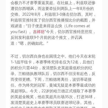
会极力不才赛季重返英超。在社媒上，利兹联还惨
遭切尔西嘲讽，而这要牵扯到两队上一年8月份的
交锋。2022年8月，利兹联3-0痛击切尔西。其时，
利兹联官推转发了切尔西官推播报比分的截图，并
戏谑道：“日子便是来得这么快（Life comes at
you fast）。
吉祥坊
”今天，切尔西官推特意挖坟，
反转发利兹联9个月前的这个推文，并讥讽
道：“嗯，的确如此。”
不过，切尔西自身也在困境之中。他们今天在末轮
1-1战平纽卡，本赛季终究排名仅为12名，且他们
的积分只需44分，发清楚队史英超最低积分的纪
录。兰帕德执教球队后，切尔西不但没有起色，反
而变得更糟。下周，兰帕德将离任，波切蒂诺接
任。作为终究的冠军，曼城无疑是本赛季最成功的
英超球队。今天，22岁的哈兰德正式领取了本赛季
的英超金靴奖，他在英超共出场35次，打进36球，
发清楚英超史上单赛季球员联赛进球纪录。其他，