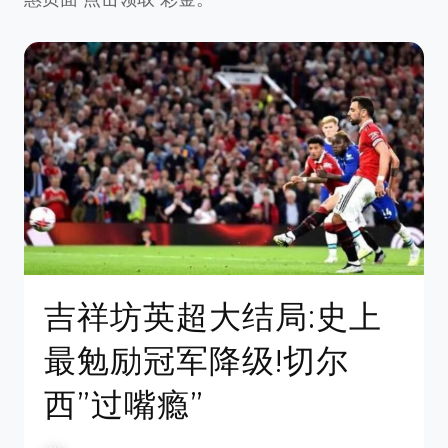
吉祥坊英超大结局:史上
最勉励冠军降级!切尔
西”过嘴瘾”