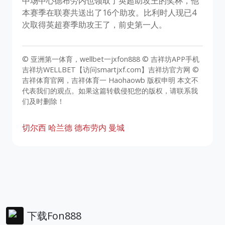
中场中心德布劳内也领取了英超助攻王的奖杯，他
本赛季在联赛共送出了16个助攻。比利时人现已4
次取得英超赛季助攻王了，前史第一人。
© 亚洲第一体育，wellbet一jxfon888 © 吉祥坊APP手机
吉祥坊WELLBET【访问smartjxf.com】吉祥坊官方网 ©
吉祥体育官网，吉祥体育一 Haohaowb 版权申明 本文不
代表我们的观点。如果这篇转载侵犯您的版权，请联系我
们及时删除！
切尔西
哈兰德
德布劳内
曼城
下载Fon888