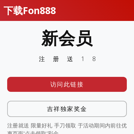
下载Fon888
新会员
注册送18
访问此链接
吉祥独家奖金
注册就送 限量好礼 手刀领取 于活动期间内前往优
惠页面”点击领取”彩金。