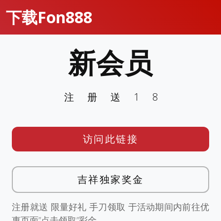
下载Fon888
新会员
注册送18
访问此链接
吉祥独家奖金
注册就送 限量好礼 手刀领取 于活动期间内前往优
惠页面”点击领取”彩金。