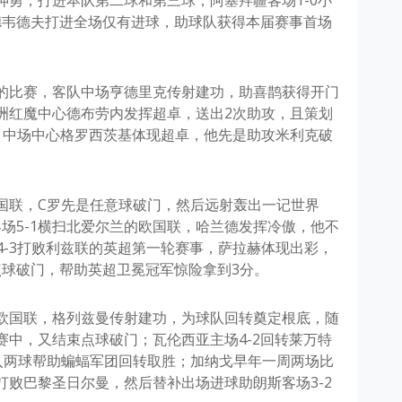
德韦德夫打进全场仅有进球，助球队获得本届赛事首场
姆的比赛，客队中场亨德里克传射建功，助喜鹊获得开门
欧洲红魔中心德布劳内发挥超卓，送出2次助攻，且策划
事，中场中心格罗西茨基体现超卓，他先是助攻米利克破
欧国联，C罗先是任意球破门，然后远射轰出一记世界
场5-1横扫北爱尔兰的欧国联，哈兰德发挥冷傲，他不
4-3打败利兹联的英超第一轮赛事，萨拉赫体现出彩，
球破门，帮助英超卫冕冠军惊险拿到3分。
的欧国联，格列兹曼传射建功，为球队回转奠定根底，随
赛中，又结束点球破门；瓦伦西亚主场4-2回转莱万特
入两球帮助蝙蝠军团回转取胜；加纳戈早年一周两场比
打败巴黎圣日尔曼，然后替补出场进球助朗斯客场3-2