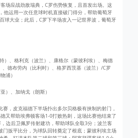
客场应战劲敌瑞典，C罗伤势恢复，且首发出场。这
，他运用一次任意球时机直接破门得分，帮助葡萄牙
队百球大业；此后，C罗下半场攻入一记世界波，葡萄牙
斯特）、格利克（波兰）、康格尔（蒙彼利埃）、梅德
）、德布劳内（比利时）、格罗西茨基（波兰）/C罗
利物浦）
西亚）、加纳戈（朗斯）
的比赛，皮克福德下半场扑出多尔贝格极有挟制的射门，
德又帮助埃弗顿客场1-0打败热刺，这场比赛他结束了
比赛，边后卫佩罗传射建功，帮助球队全取3分；波兰客
槌破门扳平比分，为球队回转奠定了根底；蒙彼利埃主场
神勇，打进本队第二球和第三球；阿塞拜疆客场1-0小