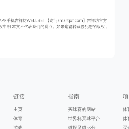
坊APP手机吉祥坊WELLBET【访问smartjxf.com】吉祥坊官方
b 版权申明 本文不代表我们的观点。如果这篇转载侵犯您的版权，
链接
指南
项
主页
买球赛的网站
体
体育
世界杯买球平台
体
游戏
球探足球比分
买