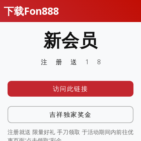
下载Fon888
新会员
注册送18
访问此链接
吉祥独家奖金
注册就送 限量好礼 手刀领取 于活动期间内前往优
惠页面”点击领取”彩金。