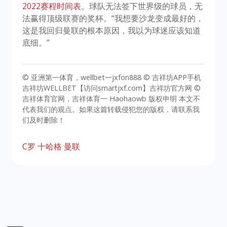
2022赛程时间表
。球队无法签下世界级的球员，无
法赢得顶级联赛的奖杯。“我想要沙龙变成最好的，
这是我回归曼联的根本原因，我以为球迷应该知道
底细。”
© 亚洲第一体育，wellbet一jxfon888 © 吉祥坊APP手机
吉祥坊WELLBET【访问smartjxf.com】吉祥坊官方网 ©
吉祥体育官网，吉祥体育一 Haohaowb 版权申明 本文不
代表我们的观点。如果这篇转载侵犯您的版权，请联系我
们及时删除！
C罗
十哈格
曼联