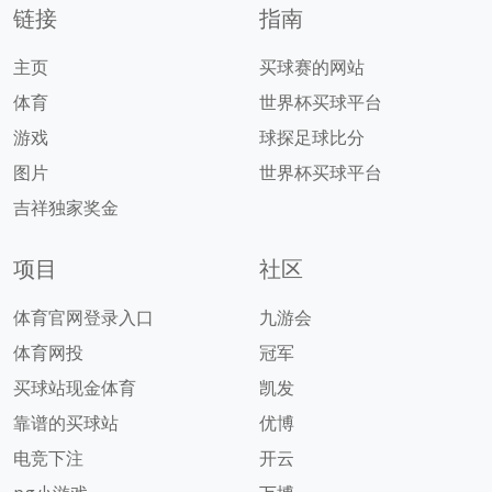
链接
指南
主页
买球赛的网站
体育
世界杯买球平台
游戏
球探足球比分
图片
世界杯买球平台
吉祥独家奖金
项目
社区
体育官网登录入口
九游会
体育网投
冠军
买球站现金体育
凯发
靠谱的买球站
优博
电竞下注
开云