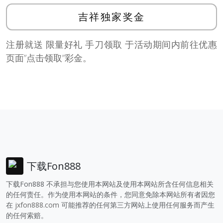
吉祥独家奖金
注册就送 限量好礼 手刀领取 于活动期间内前往优惠
页面”点击领取”彩金。
下载Fon888
下载Fon888 不承担与您使用本网站及使用本网站所含任何信息相关
的任何责任。作为使用本网站的条件，您同意免除本网站所有者因您
在
jxfon888.com
可能推荐的任何第三方网站上使用任何服务而产生
的任何索赔。