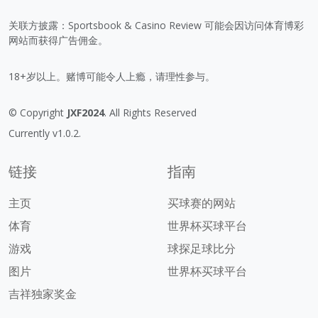
关联方披露：Sportsbook & Casino Review 可能会因访问体育博彩
网站而获得广告佣金。
18+岁以上。赌博可能令人上瘾，请理性参与。
© Copyright
JXF2024
. All Rights Reserved
Currently v1.0.2.
链接
指南
主页
买球赛的网站
体育
世界杯买球平台
游戏
球探足球比分
图片
世界杯买球平台
吉祥独家奖金