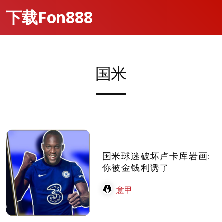
下载Fon888
国米
国米球迷破坏卢卡库岩画:
你被金钱利诱了
意甲