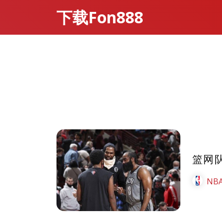
下载Fon888
篮网
NB