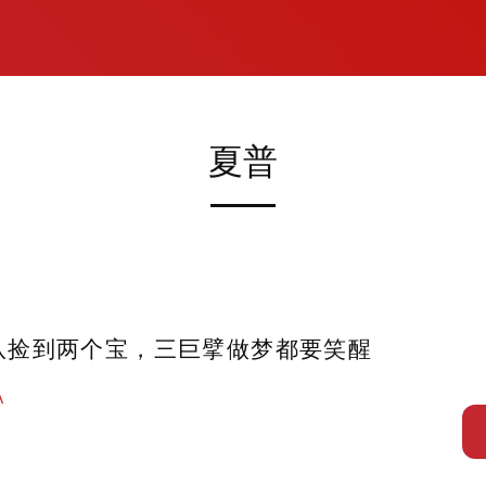
夏普
队捡到两个宝，三巨擘做梦都要笑醒
A