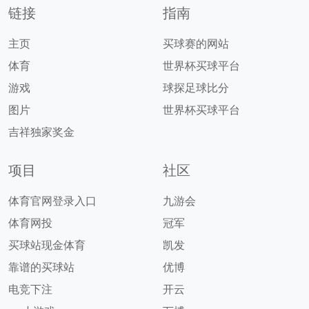
链接
指南
主页
买球赛的网站
体育
世界杯买球平台
游戏
球探足球比分
图片
世界杯买球平台
吉祥独家奖金
项目
社区
体育官网登录入口
九游会
体育网投
冠军
买球站现金体育
凯发
靠谱的买球站
优博
电竞下注
开云