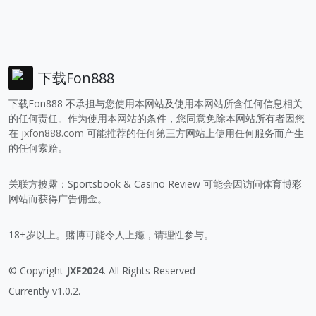
下载Fon888
下载Fon888 不承担与您使用本网站及使用本网站所含任何信息相关
的任何责任。作为使用本网站的条件，您同意免除本网站所有者因您
在
jxfon888.com
可能推荐的任何第三方网站上使用任何服务而产生
的任何索赔。
关联方披露：Sportsbook & Casino Review 可能会因访问体育博彩
网站而获得广告佣金。
18+岁以上。赌博可能令人上瘾，请理性参与。
© Copyright
JXF2024
. All Rights Reserved
Currently v1.0.2.