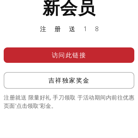
新会员
注册送18
访问此链接
吉祥独家奖金
注册就送 限量好礼 手刀领取 于活动期间内前往优惠
页面”点击领取”彩金。