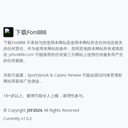
下载Fon888
下载Fon888 不承担与您使用本网站及使用本网站所含任何信息相关
的任何责任。作为使用本网站的条件，您同意免除本网站所有者因您
在
jxfon888.com
可能推荐的任何第三方网站上使用任何服务而产生
的任何索赔。
关联方披露：Sportsbook & Casino Review 可能会因访问体育博彩
网站而获得广告佣金。
18+岁以上。赌博可能令人上瘾，请理性参与。
© Copyright
JXF2024
. All Rights Reserved
Currently v1.0.2.