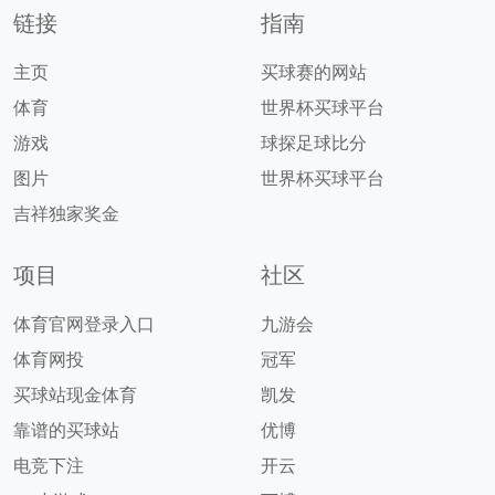
链接
指南
主页
买球赛的网站
体育
世界杯买球平台
游戏
球探足球比分
图片
世界杯买球平台
吉祥独家奖金
项目
社区
体育官网登录入口
九游会
体育网投
冠军
买球站现金体育
凯发
靠谱的买球站
优博
电竞下注
开云