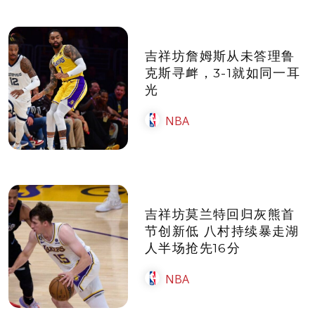
吉祥坊詹姆斯从未答理鲁
克斯寻衅，3-1就如同一耳
光
NBA
吉祥坊莫兰特回归灰熊首
节创新低 八村持续暴走湖
人半场抢先16分
NBA