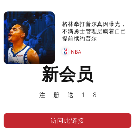
格林拳打普尔真因曝光，
不满勇士管理层瞒着自己
提前续约普尔
NBA
新会员
注册送18
访问此链接