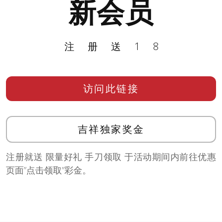
新会员
注册送18
访问此链接
吉祥独家奖金
注册就送 限量好礼 手刀领取 于活动期间内前往优惠
页面”点击领取”彩金。