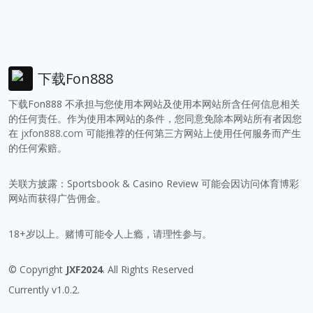
下载Fon888
下载Fon888 不承担与您使用本网站及使用本网站所含任何信息相关
的任何责任。作为使用本网站的条件，您同意免除本网站所有者因您
在
jxfon888.com
可能推荐的任何第三方网站上使用任何服务而产生
的任何索赔。
关联方披露：Sportsbook & Casino Review 可能会因访问体育博彩
网站而获得广告佣金。
18+岁以上。赌博可能令人上瘾，请理性参与。
© Copyright
JXF2024
. All Rights Reserved
Currently v1.0.2.