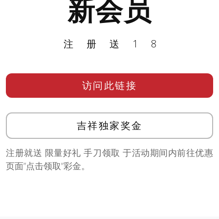
新会员
注册送18
访问此链接
吉祥独家奖金
注册就送 限量好礼 手刀领取 于活动期间内前往优惠
页面”点击领取”彩金。