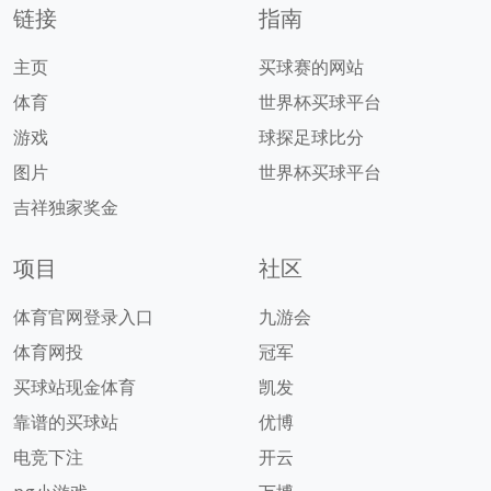
链接
指南
主页
买球赛的网站
体育
世界杯买球平台
游戏
球探足球比分
图片
世界杯买球平台
吉祥独家奖金
项目
社区
体育官网登录入口
九游会
体育网投
冠军
买球站现金体育
凯发
靠谱的买球站
优博
电竞下注
开云