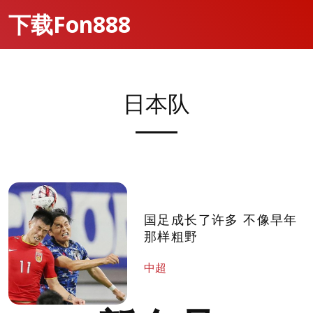
下载Fon888
日本队
国足成长了许多 不像早年
那样粗野
中超