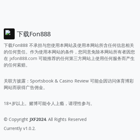
下载Fon888
下载Fon888 不承担与您使用本网站及使用本网站所含任何信息相关
的任何责任。作为使用本网站的条件，您同意免除本网站所有者因您
在
jxfon888.com
可能推荐的任何第三方网站上使用任何服务而产生
的任何索赔。
关联方披露：Sportsbook & Casino Review 可能会因访问体育博彩
网站而获得广告佣金。
18+岁以上。赌博可能令人上瘾，请理性参与。
© Copyright
JXF2024
. All Rights Reserved
Currently v1.0.2.