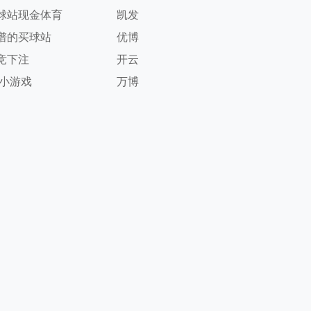
球站现金体育
凯发
谱的买球站
优博
竞下注
开云
g小游戏
万博