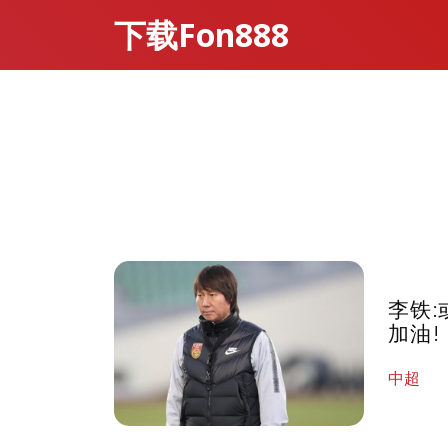
下载Fon888
李铁
加油!
中超