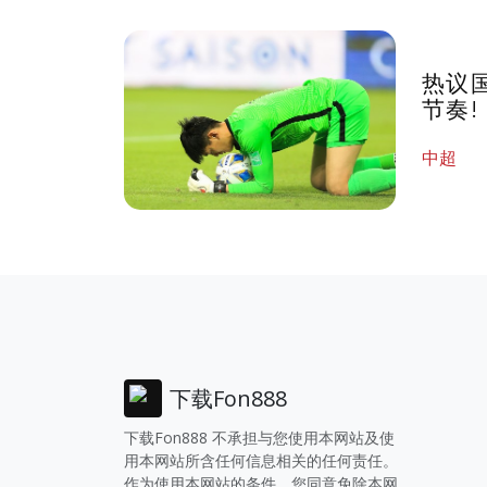
热议国
节奏!
中超
下载Fon888
下载Fon888 不承担与您使用本网站及使
用本网站所含任何信息相关的任何责任。
作为使用本网站的条件，您同意免除本网