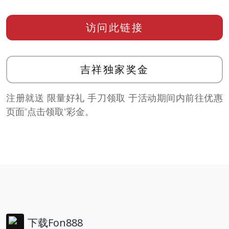
访问此链接
吉祥独家奖金
注册就送 限量好礼 手刀领取 于活动期间内前往优惠
页面”点击领取”彩金。
下载Fon888