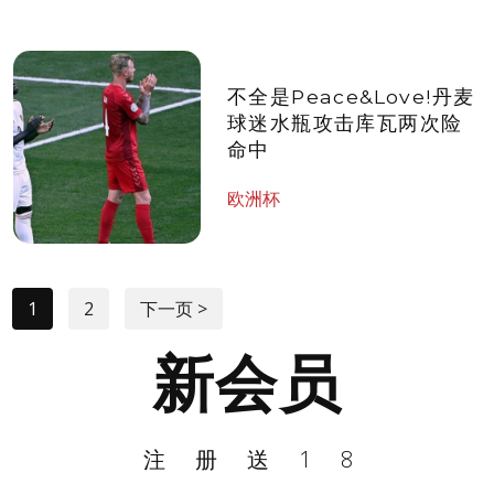
不全是Peace&Love!丹麦
球迷水瓶攻击库瓦两次险
命中
欧洲杯
1
2
下一页 >
新会员
注册送18