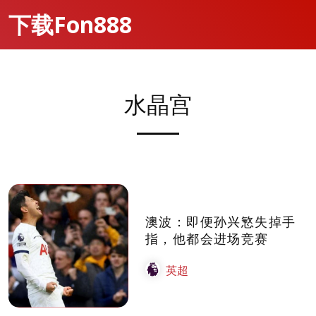
下载Fon888
水晶宫
澳波：即便孙兴慜失掉手
指，他都会进场竞赛
英超