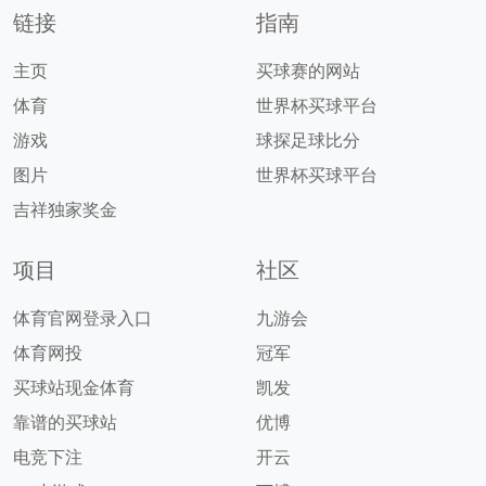
链接
指南
主页
买球赛的网站
体育
世界杯买球平台
游戏
球探足球比分
图片
世界杯买球平台
吉祥独家奖金
项目
社区
体育官网登录入口
九游会
体育网投
冠军
买球站现金体育
凯发
靠谱的买球站
优博
电竞下注
开云