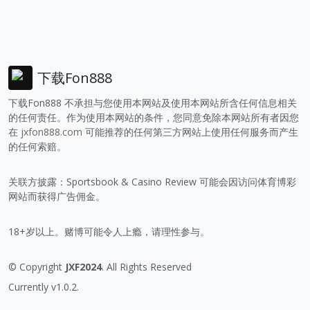
下载Fon888
下载Fon888 不承担与您使用本网站及使用本网站所含任何信息相关
的任何责任。作为使用本网站的条件，您同意免除本网站所有者因您
在
jxfon888.com
可能推荐的任何第三方网站上使用任何服务而产生
的任何索赔。
关联方披露：Sportsbook & Casino Review 可能会因访问体育博彩
网站而获得广告佣金。
18+岁以上。赌博可能令人上瘾，请理性参与。
© Copyright
JXF2024
. All Rights Reserved
Currently v1.0.2.