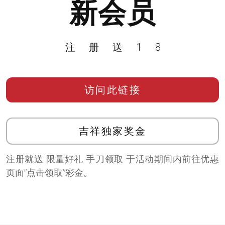
新会员
注册送18
访问此链接
吉祥独家奖金
注册就送 限量好礼 手刀领取 于活动期间内前往优惠
页面”点击领取”彩金。