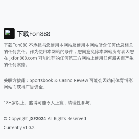
下载Fon888
下载Fon888 不承担与您使用本网站及使用本网站所含任何信息相关
的任何责任。作为使用本网站的条件，您同意免除本网站所有者因您
在
jxfon888.com
可能推荐的任何第三方网站上使用任何服务而产生
的任何索赔。
关联方披露：Sportsbook & Casino Review 可能会因访问体育博彩
网站而获得广告佣金。
18+岁以上。赌博可能令人上瘾，请理性参与。
© Copyright
JXF2024
. All Rights Reserved
Currently v1.0.2.