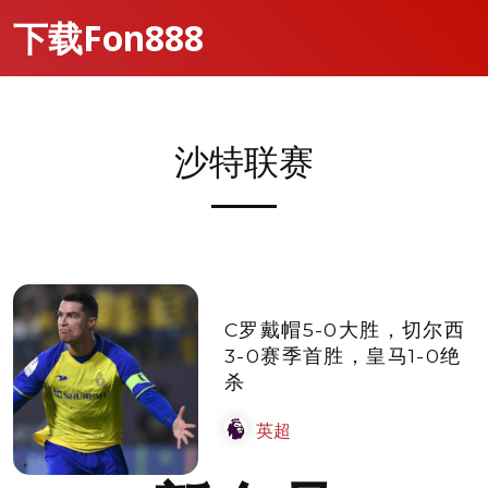
下载Fon888
沙特联赛
C罗戴帽5-0大胜，切尔西
3-0赛季首胜，皇马1-0绝
杀
英超