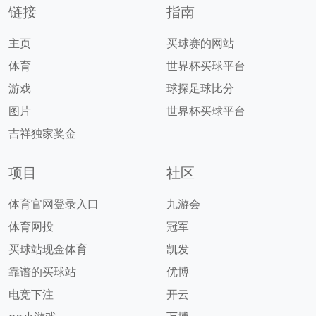
链接
指南
主页
买球赛的网站
体育
世界杯买球平台
游戏
球探足球比分
图片
世界杯买球平台
吉祥独家奖金
项目
社区
体育官网登录入口
九游会
体育网投
冠军
买球站现金体育
凯发
靠谱的买球站
优博
电竞下注
开云