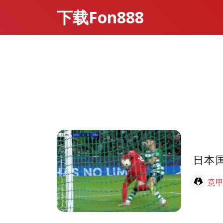
下载Fon888
日本
意