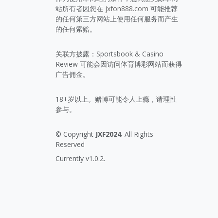
站所有者因您在
jxfon888.com
可能推荐
的任何第三方网站上使用任何服务而产生
的任何索赔。
关联方披露：Sportsbook & Casino
Review 可能会因访问体育博彩网站而获得
广告佣金。
18+岁以上。赌博可能令人上瘾，请理性
参与。
© Copyright
JXF2024
. All Rights
Reserved
Currently v1.0.2.