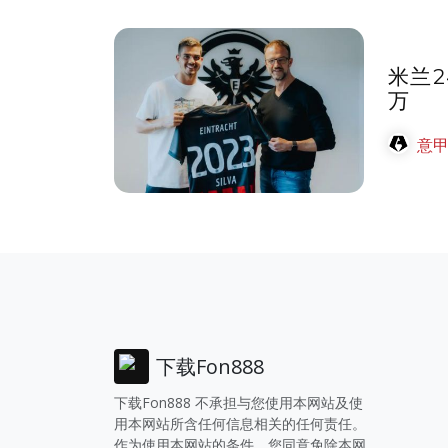
米兰2
万
意
下载Fon888
下载Fon888 不承担与您使用本网站及使
用本网站所含任何信息相关的任何责任。
作为使用本网站的条件，您同意免除本网