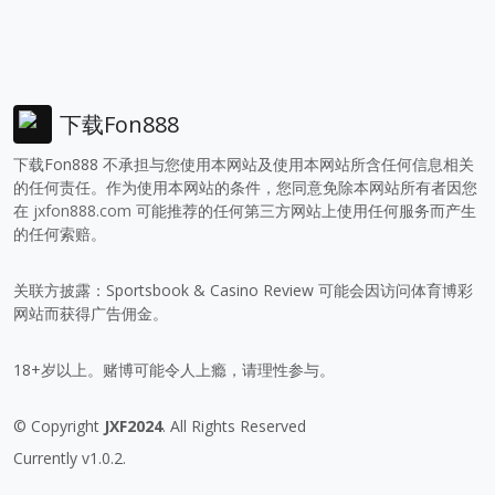
下载Fon888
下载Fon888 不承担与您使用本网站及使用本网站所含任何信息相关
的任何责任。作为使用本网站的条件，您同意免除本网站所有者因您
在
jxfon888.com
可能推荐的任何第三方网站上使用任何服务而产生
的任何索赔。
关联方披露：Sportsbook & Casino Review 可能会因访问体育博彩
网站而获得广告佣金。
18+岁以上。赌博可能令人上瘾，请理性参与。
© Copyright
JXF2024
. All Rights Reserved
Currently v1.0.2.