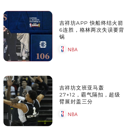
吉祥坊APP 快船终结火箭
6连胜，格林两次失误要背
锅
NBA
吉祥坊文班亚马轰
27+12，霸气隔扣，超级
臂展封盖三分
NBA