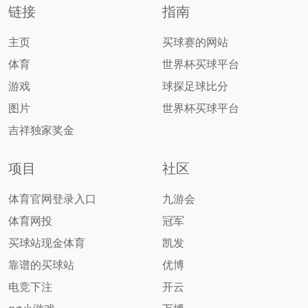
链接
指南
主页
买球赛的网站
体育
世界杯买球平台
游戏
球探足球比分
图片
世界杯买球平台
吉祥独家奖金
项目
社区
体育官网登录入口
九游会
体育网投
冠军
买球站现金体育
凯发
靠谱的买球站
优博
电竞下注
开云