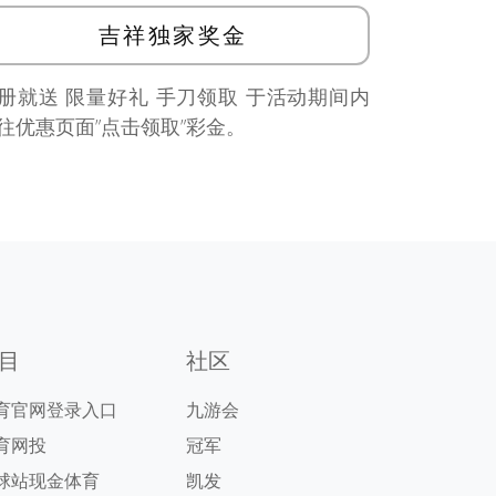
吉祥独家奖金
册就送 限量好礼 手刀领取 于活动期间内
往优惠页面”点击领取”彩金。
目
社区
育官网登录入口
九游会
育网投
冠军
球站现金体育
凯发