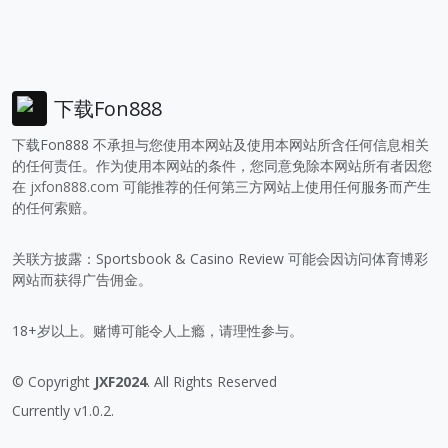
下载Fon888
下载Fon888 不承担与您使用本网站及使用本网站所含任何信息相关
的任何责任。作为使用本网站的条件，您同意免除本网站所有者因您
在
jxfon888.com
可能推荐的任何第三方网站上使用任何服务而产生
的任何索赔。
关联方披露：Sportsbook & Casino Review 可能会因访问体育博彩
网站而获得广告佣金。
18+岁以上。赌博可能令人上瘾，请理性参与。
© Copyright
JXF2024
. All Rights Reserved
Currently v1.0.2.