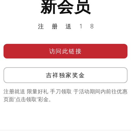
新会员
注册送18
访问此链接
吉祥独家奖金
注册就送 限量好礼 手刀领取 于活动期间内前往优惠
页面”点击领取”彩金。