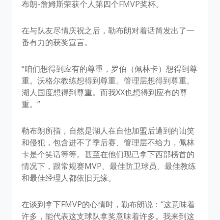
布朗-詹姆斯荣获个人第四个FMVP奖杯。
在与队友尽情庆祝之后，勒布朗对着话筒发出了一
番有力的获奖宣言。
“咱们想得到应有的尊重，罗伯（佩林卡）想得到尊
重。沃格尔教练想得到尊重。管理层想得到尊重。
湖人国度想得到尊重。而我XX也想得到应有的尊
重。”
勒布朗所指，自然是湖人在自他加盟后遭到的讪笑
和侵犯，包含进不了季后赛、管理层不给力，佩林
卡是个笑话等等。甚至在他们现已拿下西部榜首的
情况下，跟常规赛MVP、最佳防卫球员、最佳教练
和最佳经理人都依旧无缘。
在谈到拿下FMVP的心情时，勒布朗说：“这意味着
许多，能代表这支球队拿奖意味着许多。我来到这