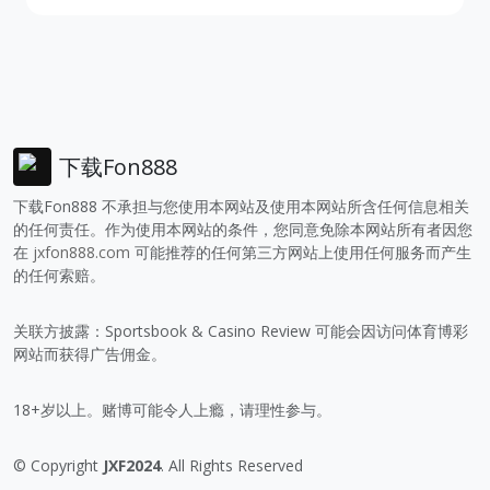
下载Fon888
下载Fon888 不承担与您使用本网站及使用本网站所含任何信息相关
的任何责任。作为使用本网站的条件，您同意免除本网站所有者因您
在
jxfon888.com
可能推荐的任何第三方网站上使用任何服务而产生
的任何索赔。
关联方披露：Sportsbook & Casino Review 可能会因访问体育博彩
网站而获得广告佣金。
18+岁以上。赌博可能令人上瘾，请理性参与。
© Copyright
JXF2024
. All Rights Reserved