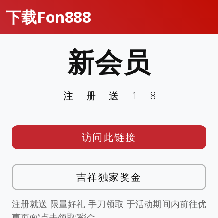
下载Fon888
新会员
注册送18
访问此链接
吉祥独家奖金
注册就送 限量好礼 手刀领取 于活动期间内前往优
惠页面”点击领取”彩金。