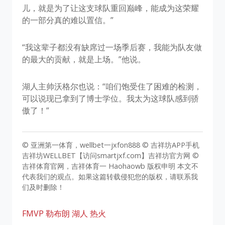
儿，就是为了让这支球队重回巅峰，能成为这荣耀
的一部分真的难以置信。”
“我这辈子都没有缺席过一场季后赛，我能为队友做
的最大的贡献，就是上场。”他说。
湖人主帅沃格尔也说：“咱们饱受住了困难的检测，
可以说现已拿到了博士学位。我太为这球队感到骄
傲了！”
© 亚洲第一体育，wellbet一jxfon888 © 吉祥坊APP手机
吉祥坊WELLBET【访问smartjxf.com】吉祥坊官方网 ©
吉祥体育官网，吉祥体育一 Haohaowb 版权申明 本文不
代表我们的观点。如果这篇转载侵犯您的版权，请联系我
们及时删除！
FMVP
勒布朗
湖人
热火