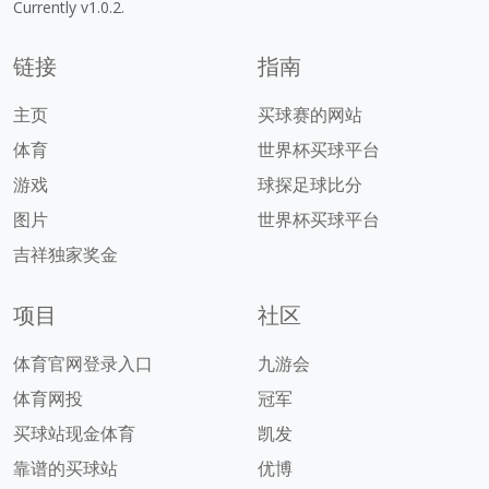
Currently v1.0.2.
链接
指南
主页
买球赛的网站
体育
世界杯买球平台
游戏
球探足球比分
图片
世界杯买球平台
吉祥独家奖金
项目
社区
体育官网登录入口
九游会
体育网投
冠军
买球站现金体育
凯发
靠谱的买球站
优博