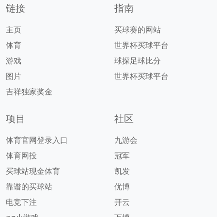
链接
指南
主页
买球赛的网站
体育
世界杯买球平台
游戏
球探足球比分
图片
世界杯买球平台
吉祥独家奖金
项目
社区
体育官网登录入口
九游会
体育网投
冠军
买球站现金体育
凯发
靠谱的买球站
优博
电竞下注
开云